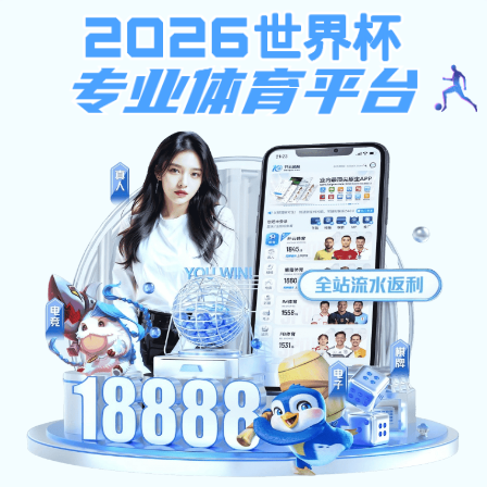
注册入口
开云kaiyun网站
——