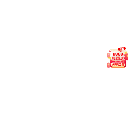
关重要。他深知只有通过不断努力和训练才能实现这
些目标，并且需要始终保持专注和耐心。
同时，与优秀球员如塔图姆相处也是一种无形财富，
通过观察和学习他人成功经验，可以加快自身的发
展。在这过程中，不仅要注重自身技术提升，还需培
养良好的团队意识与合作精神，因为篮球是一项团队
运动，只有团结一致才能赢得最终胜利。
最后，要想实现冠军梦想，还需要具备应对压力与挫
折的能力。在比赛中，总会出现意外情况，而一名真
正优秀的球员应该学会调整心态，以积极乐观地态度
面对挑战。正如布克所言：“这种激励让我更加努力追
求我的冠军梦想。”