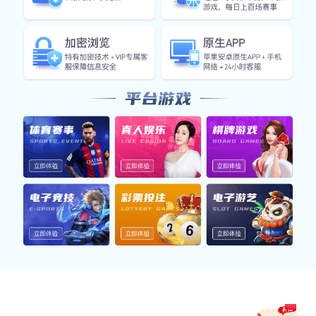
功能模块更新 · 分类查看版本
演进
我们从功能角度归纳最近多个版本的主要更新内容，便于你
快速了解优化方向。
账户系统
v6.3.0：
支持多端登录状态统一，收藏、等级、浏览数据
实时同步。