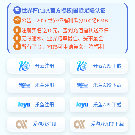
2. 用户不得以虚假信息注册账户，不得冒用他人身份注册或使用
账户。
3. 用户对其账户的所有活动和操作承担全部法律责任，包括但不
限于信息发布、数据浏览、评论等。
三、服务内容
本平台主要提供开云kaiyun网站相关的数据服务、赛事预告、资
讯分发、用户互动等功能，具体服务内容将根据运营安排进行调
整。
四、用户行为规范
用户承诺不利用本平台从事以下行为：
发布、传播违法或侵权信息
实施恶意攻击、干扰平台系统安全